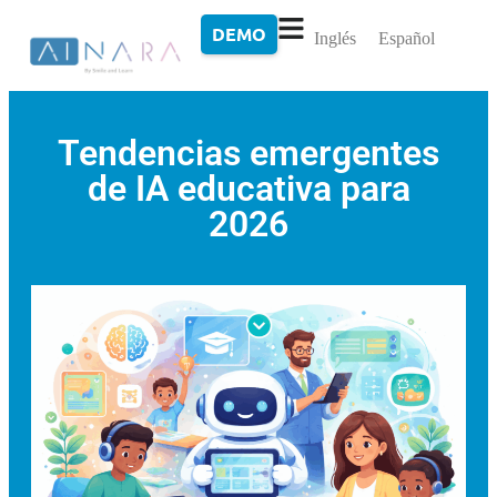
DEMO
Inglés
Español
Tendencias emergentes
de IA educativa para
2026